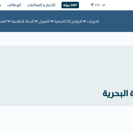
EN 🌏︎
الأخبار و الفعاليات
الوظائف
خ
360° جولة
الدورات
البرامج الأكاديمية
القبول
الحياة الطلابية
القط
البحرية