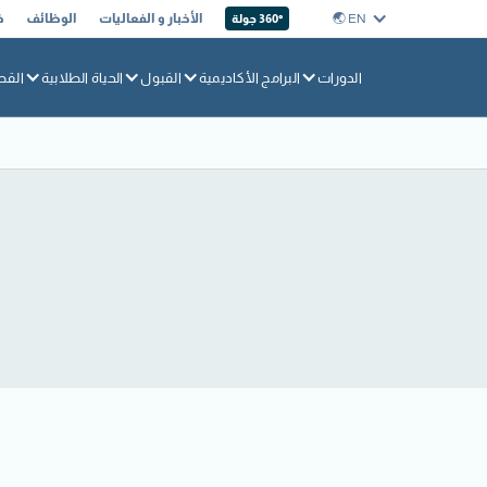
EN 🌏︎
الأخبار و الفعاليات
الوظائف
خ
360° جولة
الدورات
البرامج الأكاديمية
القبول
الحياة الطلابية
القط