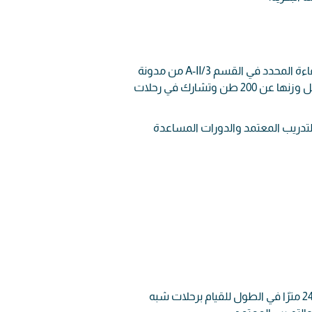
• إكمال واجتياز برنامج التعليم والتدريب المعتمد الذي يفي بمعيار الكفاءة المحدد في القسم A-II/3 من مدونة
STCW، ويمكن تقييد كل كفاءة لتلبية نطاق السفن الصغيرة التي يقل وزنها عن 200 طن وتشارك في رحلات
م والتدريب المعتمد والدورات المساعدة
6 أشهر على متن السفن التجارية التي لا تقل عن 80 GT، أو أكثر من 24 مترًا في الطول للقيام برحلات شبه