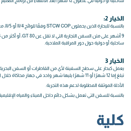
ساحلية أو دولية في غضون 12 شهرًا بعد الانتهاء من برنامج التعليم والتدريب المعتمد.
الخيار 2:
بالنسبة للبحارة الذين يحملون STCW COP وفقًا للوائح II/4 أو II/5، مع خدمة بحرية لمدة 3 أشهر كحد أدنى:
ساحلية أو دولية حول دور المراقبة الملاحية.
الخيار 3
يعمل كبحار على سطح السفينة لأي من القاطرات أو السفن البحرية،
تبلغ إما 12 شهرًا أو 11 شهرًا يليها شهر واحد في جهاز محاكاة خلال السنوات الثلاث الماضية.
الأدلة الموثقة المطلوبة لدعم هذه التجربة.
بالنسبة للسفن التي تعمل بشكل دائم داخل الميناء والمياه الإقليمية، 
كلية