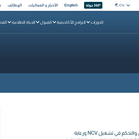
EN 🌏︎
English
الأخبار و الفعاليات
الوظائف
خ
° جولة
360
الدورات
البرامج الأكاديمية
القبول
الحياة الطلابية
القط
قم بتدريب المتعلم على القيام بملاحة NCV ومناولة البضائع والتخزين والتحكم في تشغيل NCV ورعاية