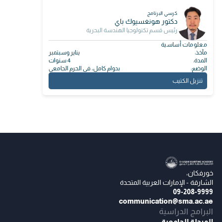
كرسي البرنامج
دكتور هونغسيوك باي
رئيس قسم تكنولوجيا الهندسة البحرية
معلومات أساسية
مآخذ:
يناير وسبتمبر
المدة:
4 سنوات
الوضع:
بدوام كامل، في الحرم الجامعي
تنزيل الكتيب
خورفكان،
الشارقة - الإمارات العربية المتحدة
09-208-9999
communication@sma.ac.ae
البرامج الدراسية
المرحلة الجامعية