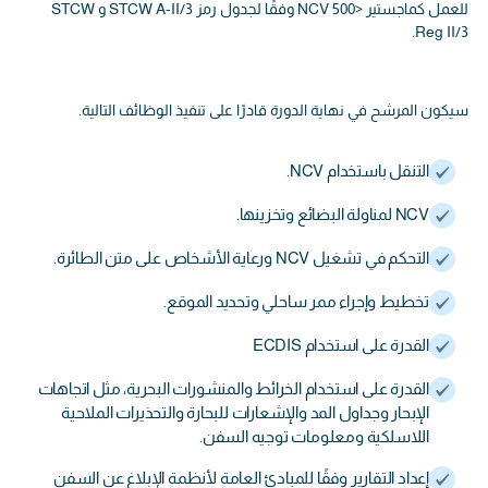
للعمل كماجستير <500 NCV وفقًا لجدول رمز STCW A-II/3 و STCW
Reg II/3.
سيكون المرشح في نهاية الدورة قادرًا على تنفيذ الوظائف التالية.
التنقل باستخدام NCV.
NCV لمناولة البضائع وتخزينها.
التحكم في تشغيل NCV ورعاية الأشخاص على متن الطائرة.
تخطيط وإجراء ممر ساحلي وتحديد الموقع.
القدرة على استخدام ECDIS
القدرة على استخدام الخرائط والمنشورات البحرية، مثل اتجاهات
الإبحار وجداول المد والإشعارات للبحارة والتحذيرات الملاحية
اللاسلكية ومعلومات توجيه السفن.
إعداد التقارير وفقًا للمبادئ العامة لأنظمة الإبلاغ عن السفن