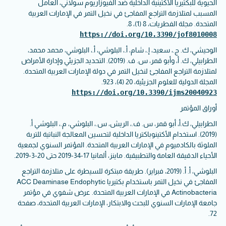
الحيوية للبكتيريا الأكتينية الداخلية ضد الفيوزاريوم سولاني، العامل
المسبب لمتلازمة التراجع المفاجئ في نخيل التمر في الإمارات العربية
المتحدة. مجلة الفطريات، 8 (1)، 8.
https://doi.org/10.3390/jof8010008
الوحيشي، ك. ج.، سعيد، إ.، شام، أ.، البلوشي، أ.، البلوشي، محمد محمد،
الطرابيلي، ك. أ، وأبو قمر، س. ف. (2019). التحديد الجزيئي وإدارة الأمراض
لمتلازمة التراجع المفاجئ لنخيل التمر في دولة الإمارات العربية المتحدة.
المجلة الدولية للعلوم الجزيئية، 20 (4)، 923.
https://doi.org/10.3390/ijms20040923
أوراق المؤتمر
الطرابيلي، ك.أ، أبو قمر، س. ف.، الريش، س.، البلوشي، م.، البلوشي أ.
(2019). استخدام الأكتينوباكتريا الداخلية لتحسين المعالجة النباتية للتربة
الملوثة بالكادميوم في الإمارات العربية المتحدة. المؤتمر السنوي لجمعية
الأحياء الدقيقة العامة والتطبيقية. ماينز، ألمانيا 17-34-2019 حتى 20-3-2019.
البلوشي، أ. أ. (2019، فبراير). طريقة مبتكرة للسيطرة على متلازمة التراجع
المفاجئ في نخيل التمر باستخدام بكتيريا ACC Deaminase Endophytic
Actinobacteria في الإمارات العربية المتحدة. عرض شفوي في مؤتمر
جامعة الإمارات السنوي للبحث والابتكار، الإمارات العربية المتحدة، صفحة
72.