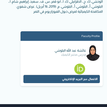
الوحشي، ك. ج.، الطرابيلي، ك. أ.، أبو قمر، س. ف.، سعيد، إبراهيم، شام، أ.،
البلوشي، أ.، البلوشي، أ.، البلوشي، م. (2019، 16 أبريل). عرض شفوي:
المكافحة الكيميائية لمرض ذبول الفيوزاريوم في التمر
Faculty Profile
عائشة عبد الله البلوشي
مدرس مختبر الكيمياء
الاتصال عبر البريد الإلكتروني