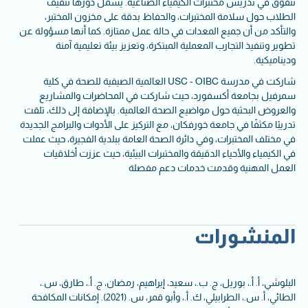
تتفوق في تدريس مختبرات الكيمياء الصناعية. يشمل دورها تثقيف
الطلاب حول سلامة المختبرات، والحفاظ بدقة على مخزون المختبر،
والتأكد من أن جميع المعدات في حالة عمل ممتازة. كما أنها مسؤولة عن
تطوير وتنفيذ التجارب المعملية المبتكرة، وتعزيز بيئة تعليمية آمنة
وديناميكية.
شاركت في مدرسة USC - OIBC العالمية الصيفية للصحة في كلية
سمرفيل بجامعة أكسفورد، حيث شاركت في المحاضرات والمشاريع
والعروض البحثية حول مواضيع الصحة العالمية. بالإضافة إلى ذلك، تلقت
تدريبًا مكثفًا في جامعة خورفكان، مع التركيز على الأدوات والبرامج الجديدة
في مختلف المختبرات، وفي دائرة الصحة العامة ببلدية الفجيرة، حيث عملت
في الكيمياء والأحياء الدقيقة والمختبرات البيئية، حيث عززت أخلاقيات
العمل المهنية وقدمت خدمات دعم مفصلة
المنشورات
البلوشي، أ. أ.، بوريل، ج. ب.، سعيد، إبراهيم، رمضان، ج. أ.، طارق، س.،
الطائي، أ. س.، الطرابيلي، ك. أ.، وأبو قمر، س. (2021). إمكانات المكافحة