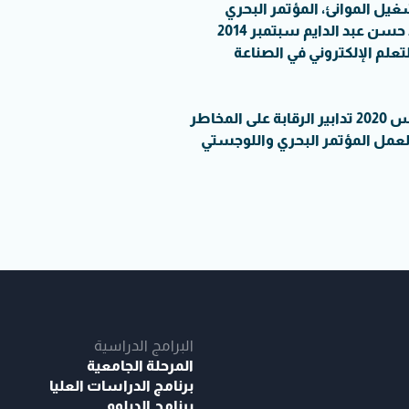
يل الموانئ، المؤتمر البحري
واللوجستي الدولي «مارلوج 2". عمر محمد فؤاد فريد أحمد حسن عبد الدايم سبتمبر 2014
تعلم الإلكتروني في الصناعة
الكابتن أحمد عبد الدايم - الكابتن عمر محمد فؤاد فريد مارس 2020 تدابير الرقابة على المخاطر
لعمل المؤتمر البحري واللوجستي
البرامج الدراسية
المرحلة الجامعية
برنامج الدراسات العليا
برنامج الدبلوم