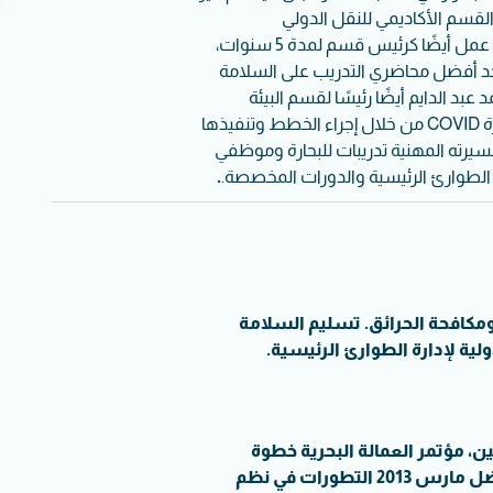
دريب MetS وكان أحد مؤسسي القسم الأكاديمي للنقل الدولي
واللوجستيات وشارك في إنشاء المناهج الدراسية للقسم الأكاديمي. عمل أيضًا كرئيس قسم لمدة 5 سنوات،
 أحد أفضل محاضري التدريب على السلامة
ًا تدريب OPITO. كان الكابتن أحمد عبد الدايم أيضًا رئيسًا لقسم البيئة
والصحة والسلامة، وتمكن من نقل الأكاديمية إلى بر الأمان خلال فترة COVID من خلال إجراء الخطط وتنفيذها
دم الكابتن أحمد خلال مسيرته المهنية تدريبات للبحارة وموظفي
ة الطوارئ الرئيسية والدورات المخصصة.
.
ومكافحة الحرائق. تسليم السلامة
ية لإدارة الطوارئ الرئيسية.
سويق البحارة المصريين، مؤتمر العمالة البحرية خطوة
على الطريق. الكابتن أحمد عبد الدايم الكابتن أحمد أبو الفضل مارس 2013 التطورات في نظم