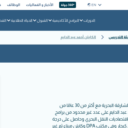
EN 🌏︎
الأخبار و الفعاليات
الوظائف
خ
360° جولة
الدورات
البرامج الأكاديمية
القبول
الحياة الطلابية
القط
ئة التدريس
الكابتن أحمد عبد الدايم
هو الرئيس المساعد لتدريب السلامة في أكاديمية الشارقة البحرية مع أكثر من 30 عامًا من
د عبد الدايم على عدد غير محدود من برامج
 اقتصاديات النقل البحري وحاصل على درجة
الماجستير في النقل الدولي والخدمات اللوجستية. عمل الكابتن أحمد كبحار وفي مكتب DPA وكابتن ميناء ثم غير