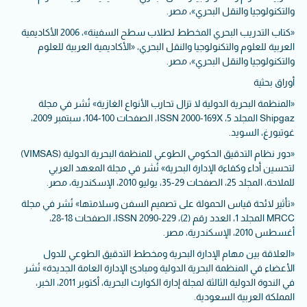
والتكنولوجيا والنقل البحري»، مصر.
«كتاب التدريب البحري المخطط لطلاب سطح السفينة»، 2006 الأكاديمية
العربية للعلوم والتكنولوجيا والنقل البحري، «الأكاديمية العربية للعلوم
والتكنولوجيا والنقل البحري»، مصر.
أوراق بحثية
«المنظمة البحرية الدولية لا تزال تحارب الأنواع الغازية» نُشر في مجلة
Shipgaz المجلد 5، ISSN 2000-169X، الصفحات 100-104، سبتمبر 2009،
غوتبورغ، السويد.
«دور نظام التدقيق الحكومي الطوعي للمنظمة البحرية الدولية (VIMSAS)
لتحسين أداء وكفاءة الإدارة البحرية» نُشر في مجلة المعهد العربي
للملاحة، المجلد 25، الصفحات 29-35، يوليو 2010، الإسكندرية، مصر.
«تأثير لائحة قياس الحمولة على تصميم السفن وسلامتها» نُشر في مجلة
MRCC المجلد 1، العدد رقم (2)، ISSN 2090-229، الصفحات 18-28،
أغسطس 2010، الإسكندرية، مصر.
«العلاقة بين مهام الإدارة البحرية ومخطط التدقيق الطوعي للدول
الأعضاء في المنظمة البحرية الدولية ومبادئ الإدارة العامة الجديدة» نُشر
في الندوة الدولية الثالثة لمجلة إدارة الكوارث البحرية، أكتوبر 2011، الخبر،
المملكة العربية السعودية.