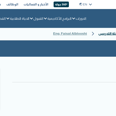
EN 🌏︎
الأخبار و الفعاليات
الوظائف
خ
360° جولة
الدورات
البرامج الأكاديمية
القبول
الحياة الطلابية
القط
ئة التدريس
Eng. Faisal Alblooshi