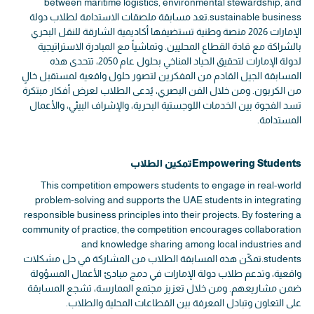
between maritime logistics, environmental stewardship, and
sustainable business.تعد مسابقة ملصقات الاستدامة لطلاب دولة
الإمارات 2026 منصة وطنية تستضيفها أكاديمية الشارقة للنقل البحري
بالشراكة مع قادة القطاع المحليين. وتماشياً مع المبادرة الاستراتيجية
لدولة الإمارات لتحقيق الحياد المناخي بحلول عام 2050، تتحدى هذه
المسابقة الجيل القادم من المفكرين لتصور حلول واقعية لمستقبل خالٍ
من الكربون. ومن خلال الفن البصري، يُدعى الطلاب لعرض أفكار مبتكرة
تسد الفجوة بين الخدمات اللوجستية البحرية، والإشراف البيئي، والأعمال
المستدامة.
Empowering Studentsتمكين الطلاب
This competition empowers students to engage in real-world
problem-solving and supports the UAE students in integrating
responsible business principles into their projects. By fostering a
community of practice, the competition encourages collaboration
and knowledge sharing among local industries and
students.تمكّن هذه المسابقة الطلاب من المشاركة في حل مشكلات
واقعية، وتدعم طلاب دولة الإمارات في دمج مبادئ الأعمال المسؤولة
ضمن مشاريعهم. ومن خلال تعزيز مجتمع الممارسة، تشجع المسابقة
على التعاون وتبادل المعرفة بين القطاعات المحلية والطلاب.