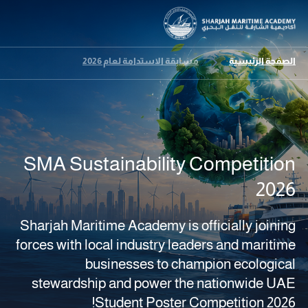
الصفحة الرئيسية
مسابقة الاستدامة لعام 2026
SMA Sustainability Competition
2026
Sharjah Maritime Academy is officially joining
forces with local industry leaders and maritime
businesses to champion ecological
stewardship and power the nationwide UAE
Student Poster Competition 2026!