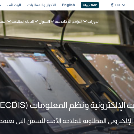
EN 🌏︎
English
الأخبار و الفعاليات
الوظائف
خ
° جولة
360
الدورات
البرامج الأكاديمية
القبول
الحياة الطلابية
القط
كترونية ونظم المعلومات (ECDIS)
لرسم البياني الإلكتروني المطلوبة للملاحة الآمنة للسفن التي تعتم