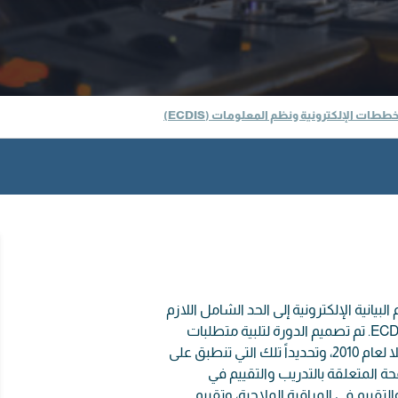
ت الإلكترونية ونظم المعلومات (ECDIS)
ير المعرفة والمهارة والفهم لـ ECDIS والرسوم البيانية الإلكترونية إلى الحد الشامل اللازم
للتنقل بأمان في السفن التي تعتبر وسيلة ملاحتها الأساسية هي ECDIS. تم تصميم الدورة لتلبية متطلبات
STCW في استخدام ECDIS، على النحو المنقح بموجب تعديلات مانيلا لعام 2010، وتحديداً تلك التي تنطبق على
التوجيهية المنقحة المتعلقة بالتدريب والتقييم في
ام التشغيلي لـ ECDIS في الجدول B-I (الفقرات 36 إلى 66)، والتقييم في المراقبة الملاحية، وتقييم