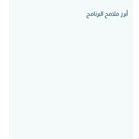
أبرز ملامح البرنامج
Course Intake
Assessment
Accreditation