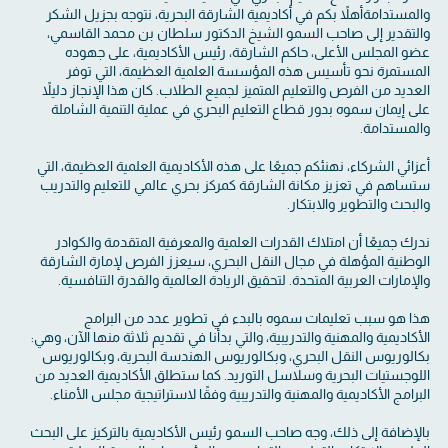
والمستدامةأهلاً بكم في أكاديمية الشارقة البحرية، نتوجه بجزيل الشكر
والتقدير إلى صاحب السمو الشيخ الدكتور سلطان بن محمد القاسمي،
عضو المجلس الأعلى، حاكم الشارقة، رئيس الأكاديمية، على جهوده
المستمرة نحو تأسيس هذه المؤسسة العلمية العظيمة، التي توفر
العديد من الفرص والتعليم المتميز لجميع الطلاب. كان هذا الإنجاز دليلاً
على إيمان سموه بدور قطاع التعليم البحري في عملية التنمية الشاملة
والمستدامة.
أعزائي الشركاء، نهنئكم جميعًا على هذه الأكاديمية العلمية العظيمة، التي
ستساهم في تعزيز مكانة الشارقة كمركز بحري عالمي للتعليم والتدريب
والبحث والتطوير والابتكار.
ندرك جميعًا أن امتلاك القدرات العلمية والمعرفية المتقدمة والكوادر
الوطنية المؤهلة في مجال النقل البحري، سيعزز الفرص لإمارة الشارقة
والإمارات العربية المتحدة. لتحقيق الريادة العالمية والقدرة التنافسية.
هذا هو سبب تعليمات سموه بالبدء في تطوير عدد من البرامج
الأكاديمية والمهنية والتدريبية، والتي بدأنا في تقديم ثلاثة منها الآن، وهي:
بكالوريوس النقل البحري، وبكالوريوس الهندسة البحرية، وبكالوريوس
اللوجستيات البحرية وسلاسل التوريد. كما ستطلق الأكاديمية العديد من
البرامج الأكاديمية والمهنية والتدريبية وفقًا لاستراتيجية مجلس الأمناء.
بالإضافة إلى ذلك، وجه صاحب السمو رئيس الأكاديمية بالتركيز على البحث