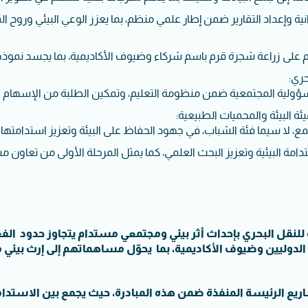
ية وإعداد التقارير ضمن إطار علمي منظم، بما يعزز الوعي البيئي وروح
وم على زراعة شجرة قرم باسم شركاء وضيوف الأكاديمية، بما يجسد نموذجاً 
حري:
لمسؤولية المجتمعية ضمن منظومة التعليم، وتمكين الطلبة من الإسهام ا
ئة البيئة والمحميات الطبيعية:
ا سيما فئة الشباب، في جهود الحفاظ على البيئة وتعزيز استدامتها لل
البيئية وتعزيز البحث العلمي، كما يمثل المرحلة الأولى من تعاون مستق
 للنقل البحري بإحداث أثر بيئي ومجتمعي مستدام يتجاوز حدود الفعا
الدوليين وضيوف الأكاديمية، بما يحوّل مساهماتهم إلى إرث بيئي م
 قرم في كلباء أحد المشاريع الرئيسة المنفذة ضمن هذه المبادرة، حيث يجمع بين