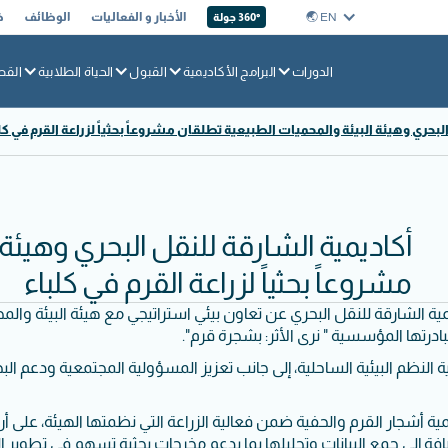
EN 🌏︎
الأخبار و الفعاليات
الوظائف
خ
360° جولة
الدورات
البرامج الأكاديمية
القبول
الحياة الطلابية
القط
لبحري وهيئة البيئة والمحميات الطبيعية تطلقان مشروعاً بحثياً لزراعة القرم في كل
أكاديمية الشارقة للنقل البحري وهيئة
مشروعاً بحثياً لزراعة القرم في كلباء
مية الشارقة للنقل البحري عن تعاون بيئي استراتيجي مع هيئة البيئة والم
رتها المؤسسية " نرى الأثر: بشجرة قرم".
اية النظم البيئية الساحلية، إلى جانب تعزيز المسؤولية المجتمعية ودعم ا
ك الأكاديمية بزراعة 300 شتلة قرم في محمية أشجار القرم والحفية ضمن فعالية الزراعة التي نظمت
ة إلى جمع البيانات وتحليلها بما يدعم مخرجات بحثية تسهم في تطوير الم