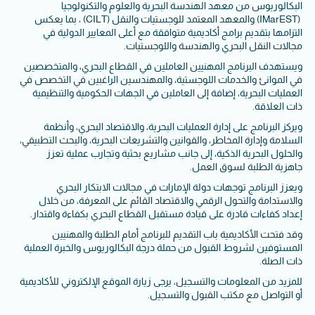
البكالوريوس من معهد الهندسة البحرية والعلوم والتكنولوجيا
(IMarEST) والمعهد المعتمد للوجستيات والنقل (CILT) ، بما يعكس
التزامها بتقديم برامج أكاديمية متوافقة مع أعلى المعايير الدولية في
مجالات النقل البحري والهندسة واللوجستيات.
ويستهدف البرنامج المهنيين العاملين في القطاع البحري، والمتخصصين
في الموانئ والخدمات اللوجستية، والمهندسين الراغبين في التخصص في
العمليات البحرية، إضافة إلى العاملين في الجهات الحكومية والتنظيمية
ذات العلاقة.
ويركز البرنامج على إدارة العمليات البحرية، والاقتصاد البحري، وأنظمة
السلامة وإدارة المخاطر، والقوانين والتشريعات البحرية، والبحث التطبيقي،
والحلول البحرية الذكية، إلى جانب مشاريع بحثية وتجارب عملية تعزز
جاهزية الطلبة لسوق العمل.
ويعزز البرنامج توجهات دولة الإمارات في مجالات الابتكار البحري
والاستدامة والتحول الرقمي والاقتصاد القائم على المعرفة، من خلال
إعداد كفاءات قادرة على قيادة مستقبل القطاع البحري بكفاءة واقتدار.
وقد فتحت الأكاديمية باب التقديم للبرنامج أمام الطلبة والمهنيين
المستوفين لشروط القبول من حملة درجة البكالوريوس والخبرة العملية
ذات الصلة.
للمزيد من المعلومات والتسجيل، يرجى زيارة الموقع الإلكتروني للأكاديمية
أو التواصل مع مكتب القبول والتسجيل.