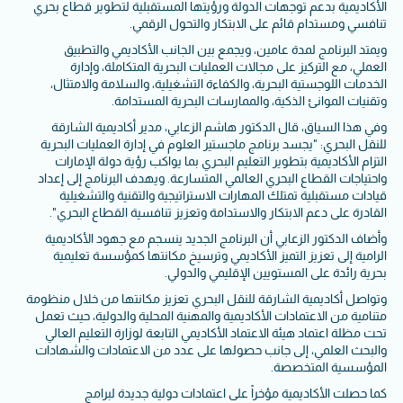
الأكاديمية بدعم توجهات الدولة ورؤيتها المستقبلية لتطوير قطاع بحري
تنافسي ومستدام قائم على الابتكار والتحول الرقمي.
ويمتد البرنامج لمدة عامين، ويجمع بين الجانب الأكاديمي والتطبيق
العملي، مع التركيز على مجالات العمليات البحرية المتكاملة، وإدارة
الخدمات اللوجستية البحرية، والكفاءة التشغيلية، والسلامة والامتثال،
وتقنيات الموانئ الذكية، والممارسات البحرية المستدامة.
وفي هذا السياق، قال الدكتور هاشم الزعابي، مدير أكاديمية الشارقة
للنقل البحري: "يجسد برنامج ماجستير العلوم في إدارة العمليات البحرية
التزام الأكاديمية بتطوير التعليم البحري بما يواكب رؤية دولة الإمارات
واحتياجات القطاع البحري العالمي المتسارعة. ويهدف البرنامج إلى إعداد
قيادات مستقبلية تمتلك المهارات الاستراتيجية والتقنية والتشغيلية
القادرة على دعم الابتكار والاستدامة وتعزيز تنافسية القطاع البحري".
وأضاف الدكتور الزعابي أن البرنامج الجديد ينسجم مع جهود الأكاديمية
الرامية إلى تعزيز التميز الأكاديمي وترسيخ مكانتها كمؤسسة تعليمية
بحرية رائدة على المستويين الإقليمي والدولي.
وتواصل أكاديمية الشارقة للنقل البحري تعزيز مكانتها من خلال منظومة
متنامية من الاعتمادات الأكاديمية والمهنية المحلية والدولية، حيث تعمل
تحت مظلة اعتماد هيئة الاعتماد الأكاديمي التابعة لوزارة التعليم العالي
والبحث العلمي، إلى جانب حصولها على عدد من الاعتمادات والشهادات
المؤسسية المتخصصة.
كما حصلت الأكاديمية مؤخراً على اعتمادات دولية جديدة لبرامج