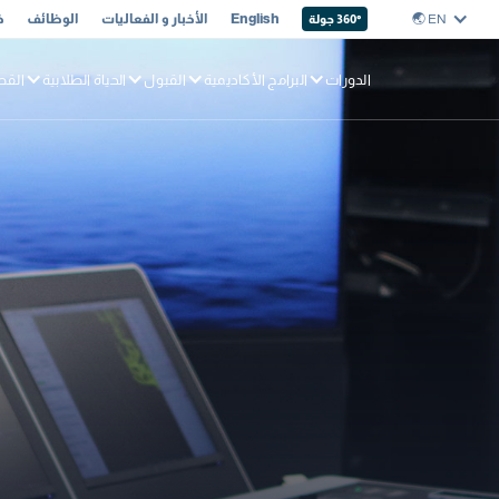
EN 🌏︎
English
الأخبار و الفعاليات
الوظائف
خ
° جولة
360
الدورات
البرامج الأكاديمية
القبول
الحياة الطلابية
القط