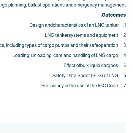
argo planning, ballast operations andemergency management.
Outcomes:
1. Design andcharacteristics of an LNG tanker
2. LNG tankersystems and equipment
3. Pumptheory and characteristics, including types of cargo pumps and their safeoperation
4. Loading, unloading, care and handling of LNG cargo
5. Effect ofbulk liquid cargoes
6. Safety Data Sheet (SDS) of LNG
7. Proficiency in the use of the IGC Code