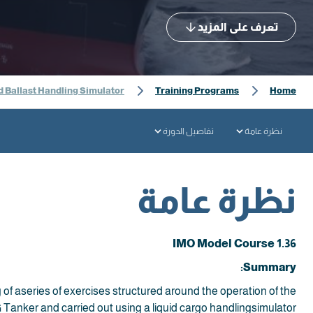
تعرف على المزيد
 Ballast Handling Simulator
Training Programs
Home
نظرة عامة
تفاصيل الدورة
نظرة عامة
IMO Model Course 1.36
Summary:
ng of aseries of exercises structured around the operation of the
Tanker and carried out using a liquid cargo handlingsimulator