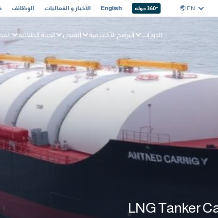
EN 🌏︎
English
الأخبار و الفعاليات
الوظائف
خ
° جولة
360
الدورات
البرامج الأكاديمية
القبول
الحياة الطلابية
القط
LNG Tanker Car